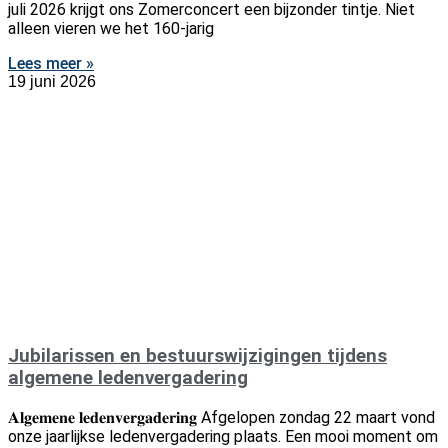
juli 2026 krijgt ons Zomerconcert een bijzonder tintje. Niet
alleen vieren we het 160-jarig
Lees meer »
19 juni 2026
Jubilarissen en bestuurswijzigingen tijdens
algemene ledenvergadering
𝐀𝐥𝐠𝐞𝐦𝐞𝐧𝐞 𝐥𝐞𝐝𝐞𝐧𝐯𝐞𝐫𝐠𝐚𝐝𝐞𝐫𝐢𝐧𝐠 Afgelopen zondag 22 maart vond
onze jaarlijkse ledenvergadering plaats. Een mooi moment om